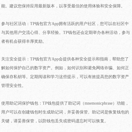
能。建议您保持应用最新版本，以享受最佳的使用体验和安全保障。
参与社区活动：TP钱包官方App拥有活跃的用户社区，您可以在社区中
与其他用户交流心得、分享经验。TP钱包还会定期举办各种活动，参与
者有机会获得丰厚奖励。
关注安全提示：TP钱包官方App会提供各种安全提示和指南，帮助您了
解如何保护自己的数字资产。例如，如何识别和避免网络诈骗、如何正
确保存私钥等。定期阅读和学习这些提示，可以有效提高您的数字资产
管理安全性。
使用助记词保护钱包：TP钱包提供了助记词（mnemonicphrase）功能，
用户可以在创建钱包时生成助记词，并妥善保管。助记词是恢复钱包的
关键，请妥善保管，以防钱包丢失或密码遗忘时可以恢复。