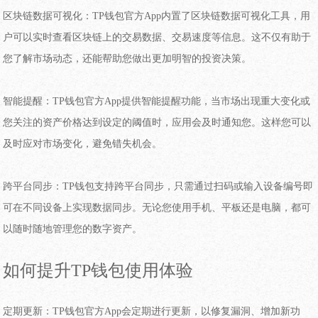
区块链数据可视化：TP钱包官方App内置了区块链数据可视化工具，用
户可以实时查看区块链上的交易数据、交易速度等信息。这不仅有助于
您了解市场动态，还能帮助您做出更加明智的投资决策。
智能提醒：TP钱包官方App提供智能提醒功能，当市场出现重大变化或
您关注的资产价格达到设定的阈值时，应用会及时通知您。这样您可以
及时应对市场变化，避免错失机会。
跨平台同步：TP钱包支持跨平台同步，只需通过扫码或输入设备编号即
可在不同设备上实现数据同步。无论您使用手机、平板还是电脑，都可
以随时随地管理您的数字资产。
如何提升TP钱包使用体验
定期更新：TP钱包官方App会定期进行更新，以修复漏洞、增加新功