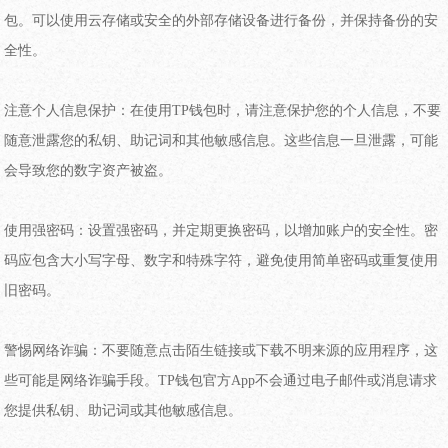
包。可以使用云存储或安全的外部存储设备进行备份，并保持备份的安
全性。
注意个人信息保护：在使用TP钱包时，请注意保护您的个人信息，不要
随意泄露您的私钥、助记词和其他敏感信息。这些信息一旦泄露，可能
会导致您的数字资产被盗。
使用强密码：设置强密码，并定期更换密码，以增加账户的安全性。密
码应包含大小写字母、数字和特殊字符，避免使用简单密码或重复使用
旧密码。
警惕网络诈骗：不要随意点击陌生链接或下载不明来源的应用程序，这
些可能是网络诈骗手段。TP钱包官方App不会通过电子邮件或消息请求
您提供私钥、助记词或其他敏感信息。