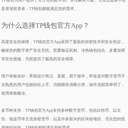
TP钱包为用户提供了全方位的数字资产管理解决方案。无论您是新手还
是资深投资者，TP钱包都能满足您的需求。
为什么选择TP钱包官方App？
高度安全的保障：TP钱包官方App采用了最新的加密技术和安全协议，
确保您的数字资产安全无忧。双重验证机制、冷热钱包结合、多重加密
等安全措施，为您提供了极高的安全保障。
用户体验友好：界面设计简洁、直观，易于操作，即使是对数字货币不
太熟悉的用户也能轻松上手。功能模块清晰分类，操作流程简单明了，
使用体验极佳。
多币种支持：TP钱包官方App支持多种数字货币，包括比特币、以太
坊、瑞波币等主流加密货币，以及许多新兴的区块链项目。无论您的投
资偏好如何，TP钱包都能满足您的需求。